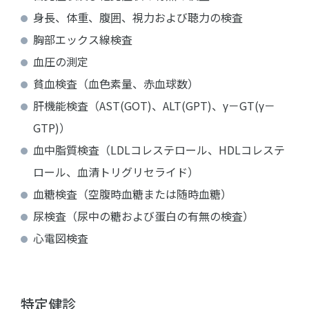
身長、体重、腹囲、視力および聴力の検査
胸部エックス線検査
血圧の測定
貧血検査（血色素量、赤血球数）
肝機能検査（AST(GOT)、ALT(GPT)、γ－GT(γ－
GTP)）
血中脂質検査（LDLコレステロール、HDLコレステ
ロール、血清トリグリセライド）
血糖検査（空腹時血糖または随時血糖）
尿検査（尿中の糖および蛋白の有無の検査）
心電図検査
特定健診