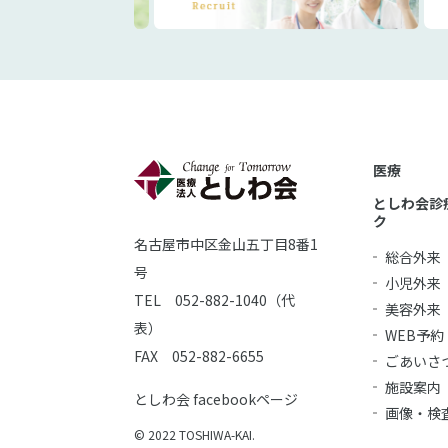
医療
としわ会診
ク
名古屋市中区金山五丁目8番1
総合外来
号
小児外来
TEL 052-882-1040（代
美容外来
表）
WEB予約
FAX 052-882-6655
ごあいさ
施設案内
としわ会 facebookページ
画像・検
© 2022 TOSHIWA-KAI.