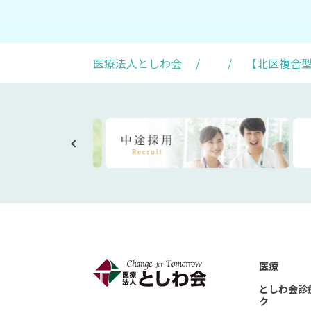
医療法人としわ会
/
/
【北区複合
医療
としわ会診
ク