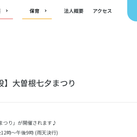
護
保育
法人概要
アクセス
設】大曽根七夕まつり
まつり」が開催されます♪
後12時～午後9時 (雨天決行)