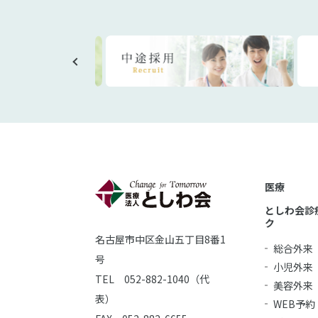
医療
としわ会診
ク
名古屋市中区金山五丁目8番1
総合外来
号
小児外来
TEL 052-882-1040（代
美容外来
表）
WEB予約