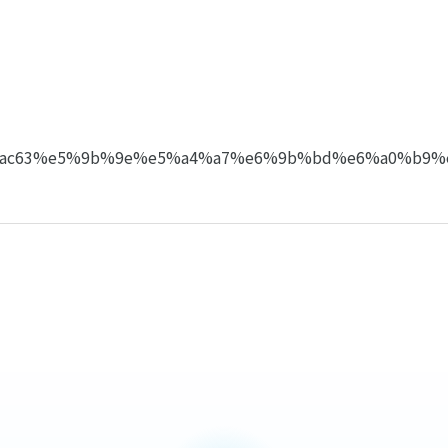
%ac%ac63%e5%9b%9e%e5%a4%a7%e6%9b%bd%e6%a0%