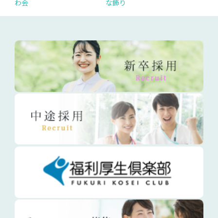
わ会
な飾り