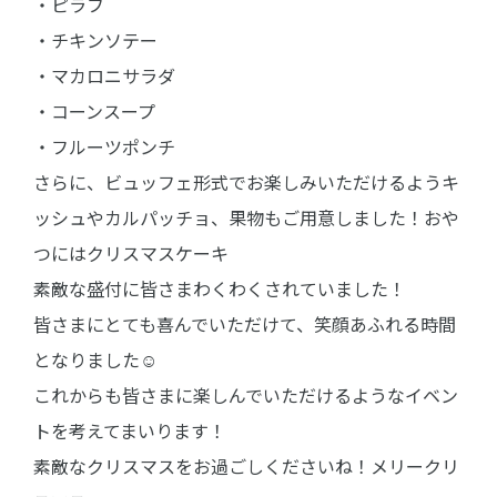
・ピラフ
・チキン
ソテー
・マカロ
ニサラダ
・コーン
スープ
・フルー
ツポンチ
さらに、
ビュッフ
ェ形式で
お楽しみ
いただけ
るようキ
ッシュや
カルパッ
チョ、果
物もご用
意しまし
た！おや
つにはク
リスマス
ケーキ
素敵な盛
付に皆さ
まわくわ
くされて
いました
！
皆さまに
とても喜
んでいた
だけて、
笑顔あふ
れる時間
となりま
した☺
これから
も皆さま
に楽しん
でいただ
けるよう
なイベン
トを考え
てまいり
ます！
素敵なク
リスマス
をお過ご
しくださ
いね！メ
リークリ