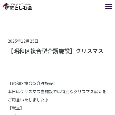
2025年12月25日
【昭和区複合型介護施設】クリスマス
【昭和区
複合型介
護施設】
本日はク
リスマス
当施設
では特別
なクリス
マス献立
を
ご用意
いたしま
した♪
【献立】